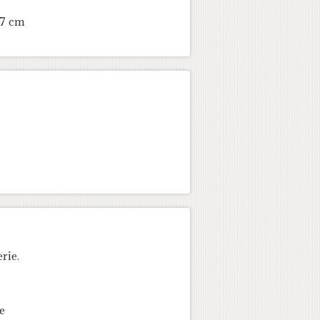
87 cm
rie.
e