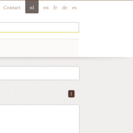
Contact
nl
en
fr
de
es
1