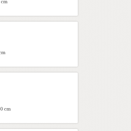
4 cm
 cm
80 cm