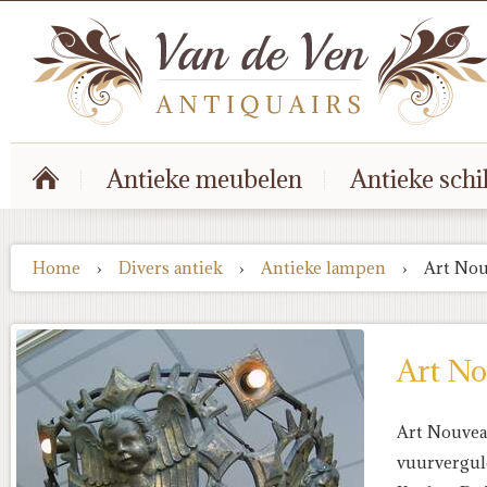
Antieke meubelen
Antieke schi
Home
›
Divers antiek
›
Antieke lampen
›
Art No
Art N
Art Nouve
vuurvergu