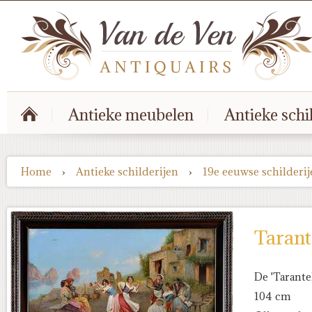
Antieke meubelen
Antieke schi
Home
›
Antieke schilderijen
›
19e eeuwse schilderi
Tarant
De 'Tarantel
104 cm