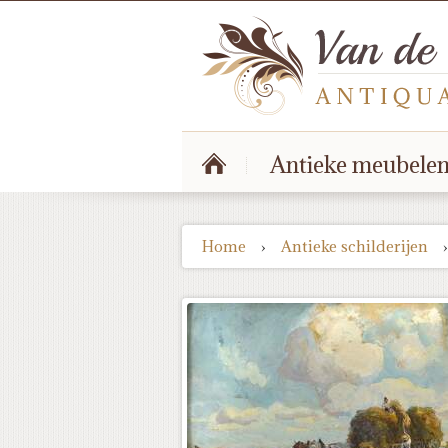
Antieke meubele
Home
›
Antieke schilderijen
›