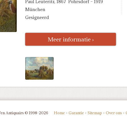
Paul Leuteritz, 1867 Pohrsdorf – 1919
München
Gesigneerd
Meer informatie ›
Ven Antiquairs © 1998-2026
Home
♦
Garantie
♦
Sitemap
♦
Over ons
♦