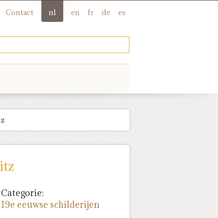
Contact
nl
en
fr
de
es
tz
itz
Categorie:
19e eeuwse schilderijen