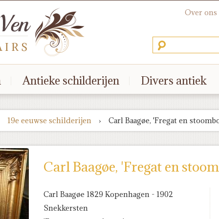
Over ons
n
Antieke schilderijen
Divers antiek
19e eeuwse schilderijen
›
Carl Baagøe, 'Fregat en stoombo
Carl Baagøe, 'Fregat en stoom
Carl Baagøe 1829 Kopenhagen - 1902
Snekkersten