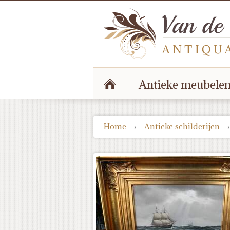
Antieke meubele
Home
›
Antieke schilderijen
›