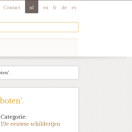
Contact
nl
en
fr
de
es
ten'.
boten'.
Categorie:
19e eeuwse schilderijen