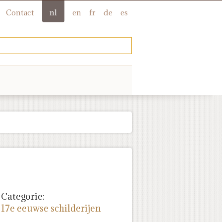
Contact
nl
en
fr
de
es
Categorie:
17e eeuwse schilderijen