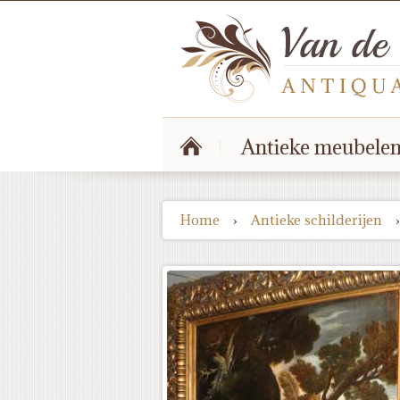
Antieke meubele
Home
›
Antieke schilderijen
›