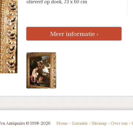
olieverf op doek, 73 x 60 cm
Meer informatie ›
Ven Antiquairs © 1998-2026
Home
♦
Garantie
♦
Sitemap
♦
Over ons
♦