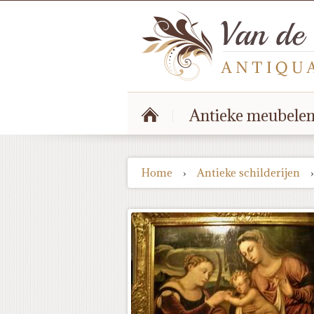
Antieke meubele
Home
›
Antieke schilderijen
›